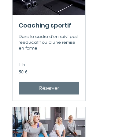
Coaching sportif
Dans le cadre d'un suivi post
rééducatif ou d'une remise
en forme
1 h
50
50 €
euros
Réserver