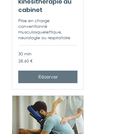
kinésithérapie au
cabinet
Prise en charge
conventionné
musculosquelettique,
neurologie ou respiratoire
30 min
28,60
28,60 €
euros
Réserver