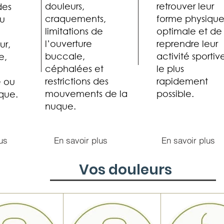
douleurs,
retrouver leur
des
craquements,
forme physiqu
du
limitations de
optimale et de
l’ouverture
reprendre leur
ur,
buccale,
activité sportiv
e,
céphalées et
le plus
restrictions des
rapidement
e ou
mouvements de la
possible.
que.
nuque.
us
En savoir plus
En savoir plus
Vos douleurs