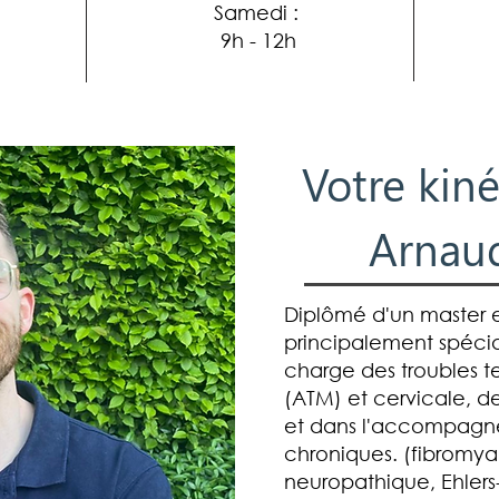
Samedi :
9h - 12h
Votre kin
Arnau
Diplômé d'un master en
principalement spécial
charge
des troubles 
(ATM) et cervicale
, d
et dans l'accompag
chroniques.
(fibromyal
neuropathique, Ehlers-