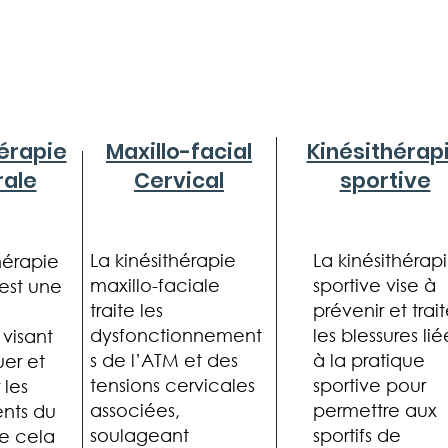
érapie
Maxillo-facial
Kinésithérap
rale
Cervical
sportive
La kinésithérapie
La kinésithérap
hérapie
maxillo-faciale
sportive vise à
est une
traite les
prévenir et trait
dysfonctionnement
les blessures lié
visant
s de l’ATM et des
à la pratique
er et
tensions cervicales
sportive pour
 les
associées,
permettre aux
nts du
soulageant
sportifs de
e cela