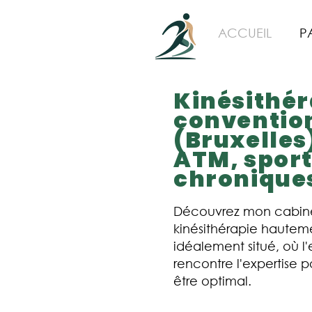
ACCUEIL
P
Kinésithé
conventio
(Bruxelles
ATM, sport
chronique
Découvrez mon cabin
kinésithérapie hautem
idéalement situé, où l
rencontre l'expertise p
être optimal.