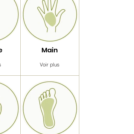
e
Main
s
Voir plus