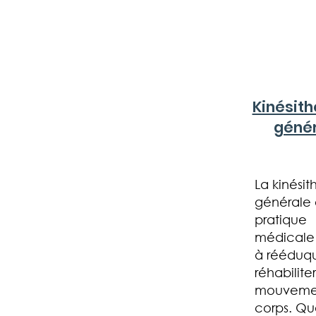
Kinésith
géné
La kinésit
générale 
pratique
médicale 
à rééduqu
réhabiliter
mouveme
corps. Qu