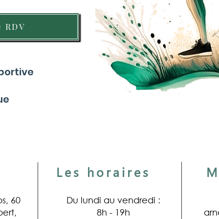
e RDV
portive
ue
Les horaires
M
s, 60
Du lundi au vendredi :
ert,
8h - 19h
ar