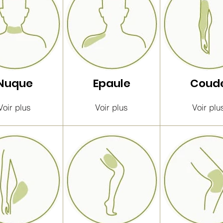
Nuque
Epaule
Coud
Voir plus
Voir plus
Voir plu