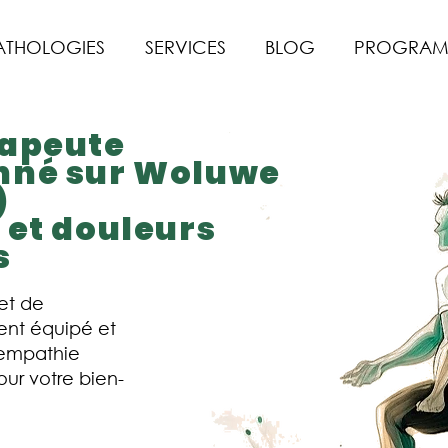
ATHOLOGIES
SERVICES
BLOG
PROGRAM
rapeute
nné sur Woluwe
)
 et douleurs
s
et de
ent équipé et
'empathie
our votre bien-